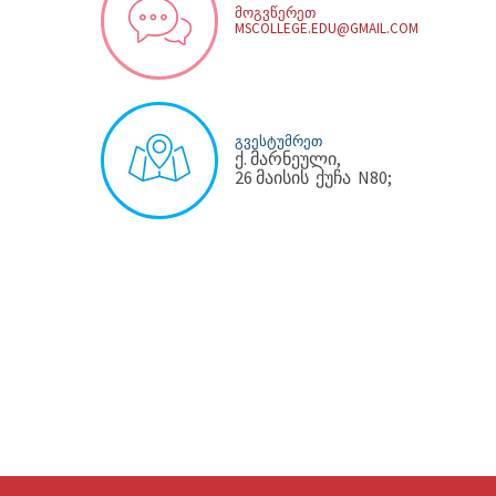
ᲛᲝᲒᲕᲬᲔᲠᲔᲗ
MSCOLLEGE.EDU@GMAIL.COM
ᲒᲕᲔᲡᲢᲣᲛᲠᲔᲗ
ქ. მარნეული,
26 მაისის ქუჩა N80;