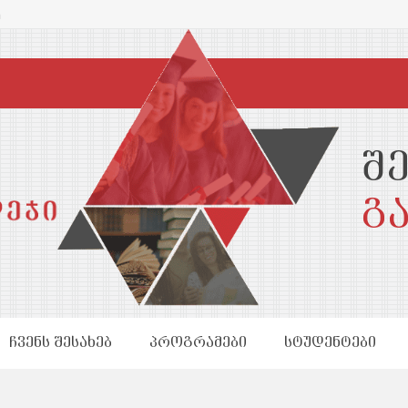
m
შ
გ
ᲩᲕᲔᲜᲡ ᲨᲔᲡᲐᲮᲔᲑ
ᲞᲠᲝᲒᲠᲐᲛᲔᲑᲘ
ᲡᲢᲣᲓᲔᲜᲢᲔᲑᲘ