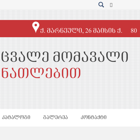
ეცვალე მომავალი
ანათლებით
ᲙᲐᲢᲐᲚᲝᲒᲘ
ᲒᲐᲚᲔᲠᲔᲐ
ᲙᲝᲜᲢᲐᲥᲢᲘ