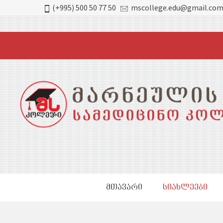
(+995) 500 50 77 50
mscollege.edu@gmail.co
ᲛᲗᲐᲕᲐᲠᲘ
ᲡᲘᲐᲮᲚᲔᲔᲑᲘ